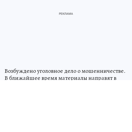
Возбуждено уголовное дело о мошенничестве.
В ближайшее время материалы направят в
суд.
Над СССР военные натянули «сетку»
для
пришельцев: как страна 13 лет тайно
искала и изучала инопланетных гостей
НАУКА