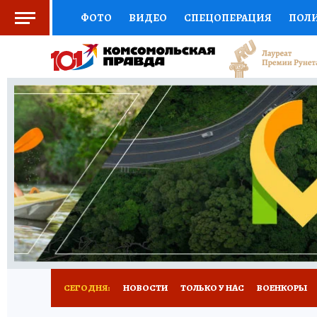
ФОТО
ВИДЕО
СПЕЦОПЕРАЦИЯ
ПОЛ
СОЦПОДДЕРЖКА
НАУКА
СПОРТ
КО
ВЫБОР ЭКСПЕРТОВ
ДОКТОР
ФИНАНС
КНИЖНАЯ ПОЛКА
ПРОГНОЗЫ НА СПОРТ
ПРЕСС-ЦЕНТР
НЕДВИЖИМОСТЬ
ТЕЛЕ
РАДИО КП
РЕКЛАМА
ТЕСТЫ
НОВОЕ 
СЕГОДНЯ:
НОВОСТИ
ТОЛЬКО У НАС
ВОЕНКОРЫ