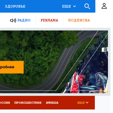
ЗДОРОВЬЕ
ЕЩЕ
ТЫ РОССИИ
РАДИО
РЕКЛАМА
ПОДПИСКА
КРЕТЫ
ПУТЕВОДИТЕЛЬ
 ЖЕЛЕЗА
ТУРИЗМ
Д ПОТРЕБИТЕЛЯ
ВСЕ О КП
ОССИЯ
ПРОИСШЕСТВИЯ
АФИША
ЕЩЕ