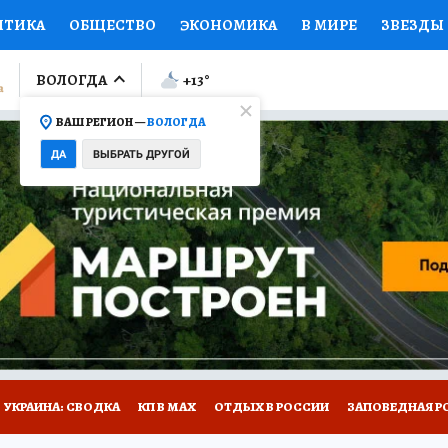
ИТИКА
ОБЩЕСТВО
ЭКОНОМИКА
В МИРЕ
ЗВЕЗДЫ
ЛУМНИСТЫ
ПРОИСШЕСТВИЯ
НАЦИОНАЛЬНЫЕ ПРОЕК
ВОЛОГДА
+13
°
ВАШ РЕГИОН —
ВОЛОГДА
Ы
ОТКРЫВАЕМ МИР
Я ЗНАЮ
СЕМЬЯ
ЖЕНСКИЕ СЕ
ДА
ВЫБРАТЬ ДРУГОЙ
ПРОМОКОДЫ
СЕРИАЛЫ
СПЕЦПРОЕКТЫ
ДЕФИЦИТ
ВИЗОР
КОЛЛЕКЦИИ
КОНКУРСЫ
РАБОТА У НАС
ГИ
НА САЙТЕ
УКРАИНА: СВОДКА
КП В МАХ
ОТДЫХ В РОССИИ
ЗАПОВЕДНАЯ Р