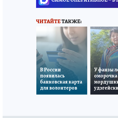
ЧИТАЙТЕ
ТАКЖЕ:
В России
У фанзы 
появилась
оморочка 
банковская карта
мордушки
для волонтеров
удэгейски