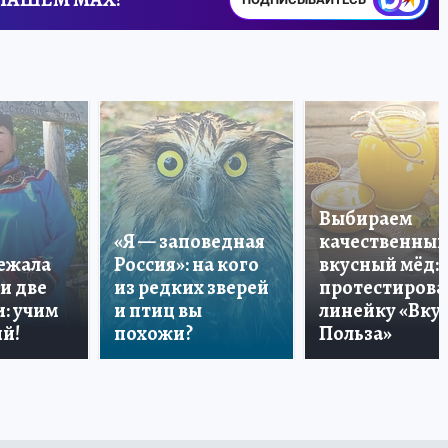
Выбираем
«Я — заповедная
качественный
лежала
Россия»: на кого
вкусный мёд:
и две
из редких зверей
протестирова
: учим
и птиц вы
линейку «Вкус
й!
похожи?
Польза»