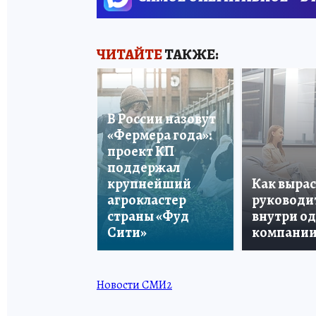
ЧИТАЙТЕ
ТАКЖЕ:
В России назовут
«Фермера года»:
проект КП
поддержал
крупнейший
Как вырас
агрокластер
руководи
страны «Фуд
внутри о
Сити»
компани
Новости СМИ2