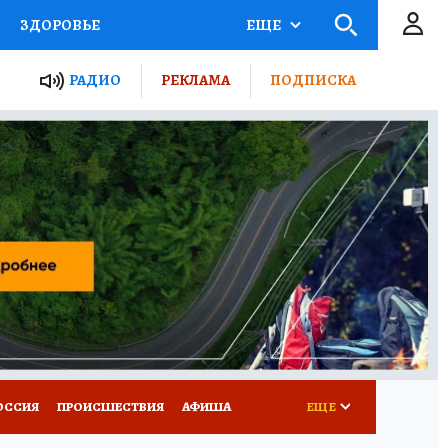
ЗДОРОВЬЕ
ЕЩЕ
ТЫ РОССИИ
РАДИО
РЕКЛАМА
ПОДПИСКА
КРЕТЫ
ПУТЕВОДИТЕЛЬ
 ЖЕЛЕЗА
ТУРИЗМ
Д ПОТРЕБИТЕЛЯ
ВСЕ О КП
ОССИЯ
ПРОИСШЕСТВИЯ
АФИША
ЕЩЕ