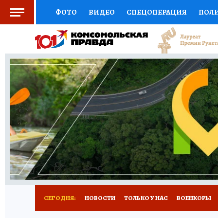
ФОТО
ВИДЕО
СПЕЦОПЕРАЦИЯ
ПОЛ
СОЦПОДДЕРЖКА
НАУКА
СПОРТ
КО
ВЫБОР ЭКСПЕРТОВ
ДОКТОР
ФИНАНС
КНИЖНАЯ ПОЛКА
ПРОГНОЗЫ НА СПОРТ
ПРЕСС-ЦЕНТР
НЕДВИЖИМОСТЬ
ТЕЛЕ
РАДИО КП
РЕКЛАМА
ТЕСТЫ
НОВОЕ 
СЕГОДНЯ:
НОВОСТИ
ТОЛЬКО У НАС
ВОЕНКОРЫ