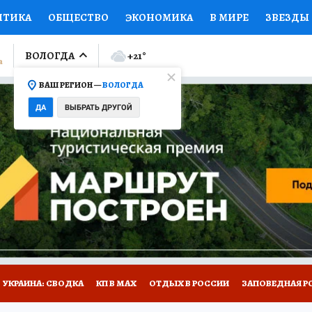
ИТИКА
ОБЩЕСТВО
ЭКОНОМИКА
В МИРЕ
ЗВЕЗДЫ
ЛУМНИСТЫ
ПРОИСШЕСТВИЯ
НАЦИОНАЛЬНЫЕ ПРОЕК
ВОЛОГДА
+21
°
ВАШ РЕГИОН —
ВОЛОГДА
Ы
ОТКРЫВАЕМ МИР
Я ЗНАЮ
СЕМЬЯ
ЖЕНСКИЕ СЕ
ДА
ВЫБРАТЬ ДРУГОЙ
ПРОМОКОДЫ
СЕРИАЛЫ
СПЕЦПРОЕКТЫ
ДЕФИЦИТ
ВИЗОР
КОЛЛЕКЦИИ
КОНКУРСЫ
РАБОТА У НАС
ГИ
НА САЙТЕ
УКРАИНА: СВОДКА
КП В МАХ
ОТДЫХ В РОССИИ
ЗАПОВЕДНАЯ Р