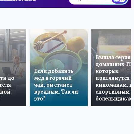
Вышла серия
домашних ТВ
Если добавить
которые
ти до
мёд в горячий
приглянутся 
теля
чай, он станет
киноманам, и
дной
вредным. Так ли
спортивным
и
это?
болельщикам