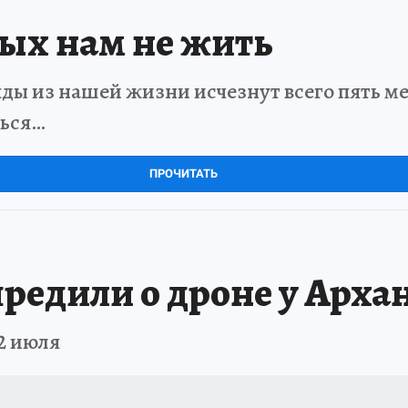
рых нам не жить
ды из нашей жизни исчезнут всего пять мет
ться…
ПРОЧИТАТЬ
редили о дроне у Архан
2 июля