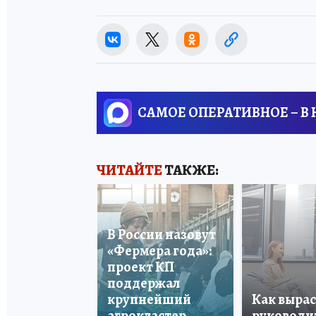
САМОЕ ОПЕРАТИВНОЕ – В
ЧИТАЙТЕ
ТАКЖЕ:
В России назовут
«Фермера года»:
проект КП
поддержал
крупнейший
Как вырас
агрокластер
руководи