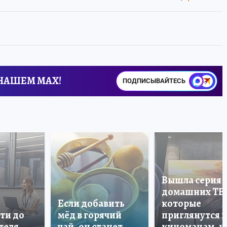
 НАШЕМ MAX!
ПОДПИСЫВАЙТЕСЬ
Вышла серия
домашних ТВ
Если добавить
которые
ти до
мёд в горячий
приглянутся 
теля
чай, он станет
киноманам, и