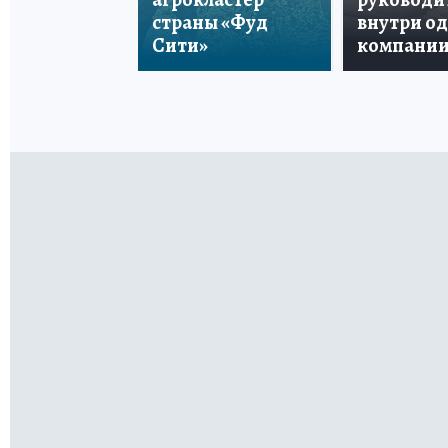
страны «Фуд
внутри о
Сити»
компани