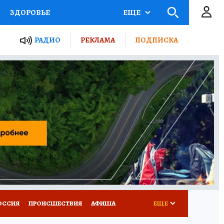
ЗДОРОВЬЕ
ЕЩЕ
ТЫ РОССИИ
РАДИО
РЕКЛАМА
ПОДПИСКА
КРЕТЫ
ПУТЕВОДИТЕЛЬ
 ЖЕЛЕЗА
ТУРИЗМ
Д ПОТРЕБИТЕЛЯ
ВСЕ О КП
ОССИЯ
ПРОИСШЕСТВИЯ
АФИША
ЕЩЕ