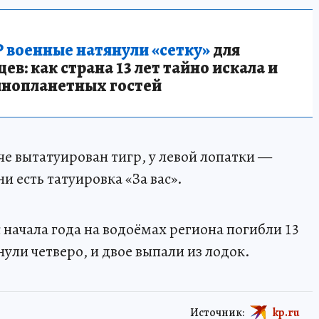
 военные натянули «сетку»
для
в: как страна 13 лет тайно искала и
инопланетных гостей
че вытатуирован тигр, у левой лопатки —
и есть татуировка «За вас».
начала года на водоёмах региона погибли 13
нули четверо, и двое выпали из лодок.
Источник:
kp.ru