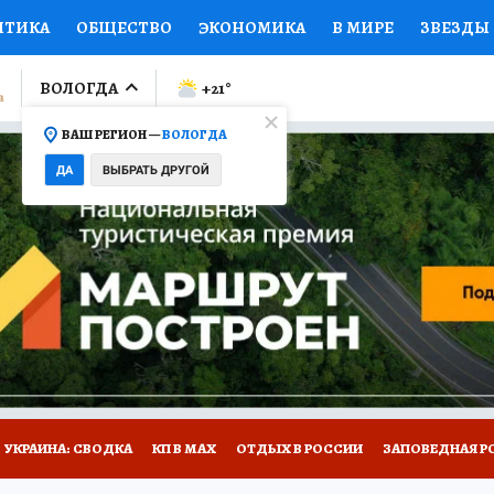
ИТИКА
ОБЩЕСТВО
ЭКОНОМИКА
В МИРЕ
ЗВЕЗДЫ
ЛУМНИСТЫ
ПРОИСШЕСТВИЯ
НАЦИОНАЛЬНЫЕ ПРОЕК
ВОЛОГДА
+21
°
ВАШ РЕГИОН —
ВОЛОГДА
Ы
ОТКРЫВАЕМ МИР
Я ЗНАЮ
СЕМЬЯ
ЖЕНСКИЕ СЕ
ДА
ВЫБРАТЬ ДРУГОЙ
ПРОМОКОДЫ
СЕРИАЛЫ
СПЕЦПРОЕКТЫ
ДЕФИЦИТ
ВИЗОР
КОЛЛЕКЦИИ
КОНКУРСЫ
РАБОТА У НАС
ГИ
НА САЙТЕ
УКРАИНА: СВОДКА
КП В МАХ
ОТДЫХ В РОССИИ
ЗАПОВЕДНАЯ Р