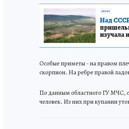
НАУКА
Над СССР
пришельце
изучала 
Особые приметы - на правом пле
скорпион. На ребре правой ладон
По данным областного ГУ МЧС, с 
человек. Из них при купании уто