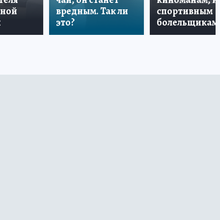
дной
вредным. Так ли
спортивным
и
это?
болельщикам