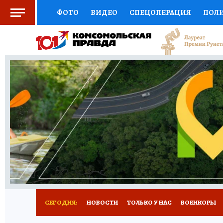
ФОТО
ВИДЕО
СПЕЦОПЕРАЦИЯ
ПОЛ
СОЦПОДДЕРЖКА
НАУКА
СПОРТ
КО
ВЫБОР ЭКСПЕРТОВ
ДОКТОР
ФИНАНС
КНИЖНАЯ ПОЛКА
ПРОГНОЗЫ НА СПОРТ
ПРЕСС-ЦЕНТР
НЕДВИЖИМОСТЬ
ТЕЛЕ
РАДИО КП
РЕКЛАМА
ТЕСТЫ
НОВОЕ 
СЕГОДНЯ:
НОВОСТИ
ТОЛЬКО У НАС
ВОЕНКОРЫ