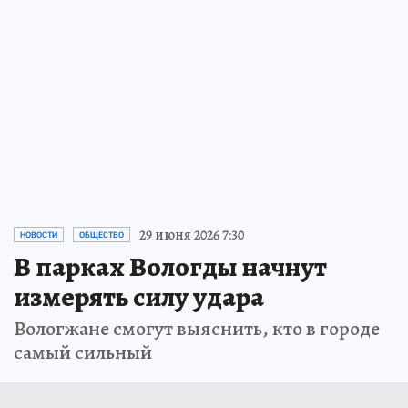
линейку «Вкус & Польза»
На полках много натурального мёда —
цены разные, разобраться непросто. Мы
изучили мёд «Вкус & Польза» и с
экспертами выяснили, на что смотреть
при выборе
ПРОЧИТАТЬ
29 июня 2026 7:30
НОВОСТИ
ОБЩЕСТВО
В парках Вологды начнут
измерять силу удара
Вологжане смогут выяснить, кто в городе