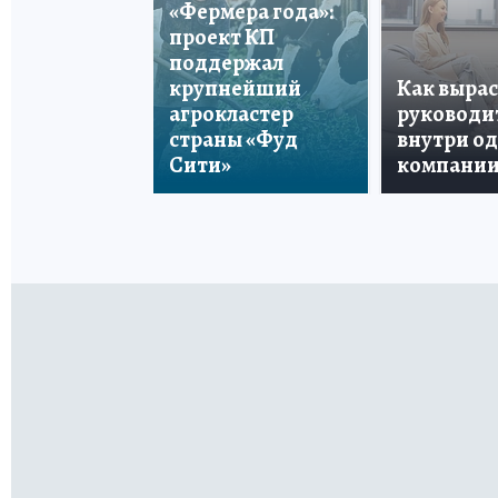
«Фермера года»:
проект КП
поддержал
крупнейший
Как вырас
агрокластер
руководи
страны «Фуд
внутри о
Сити»
компани