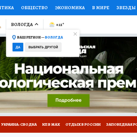
ИТИКА
ОБЩЕСТВО
ЭКОНОМИКА
В МИРЕ
ЗВЕЗДЫ
ЛУМНИСТЫ
ПРОИСШЕСТВИЯ
НАЦИОНАЛЬНЫЕ ПРОЕК
ВОЛОГДА
+21
°
ВАШ РЕГИОН —
ВОЛОГДА
Ы
ОТКРЫВАЕМ МИР
Я ЗНАЮ
СЕМЬЯ
ЖЕНСКИЕ СЕ
ДА
ВЫБРАТЬ ДРУГОЙ
ПРОМОКОДЫ
СЕРИАЛЫ
СПЕЦПРОЕКТЫ
ДЕФИЦИТ
ВИЗОР
КОЛЛЕКЦИИ
КОНКУРСЫ
РАБОТА У НАС
ГИ
НА САЙТЕ
УКРАИНА: СВОДКА
КП В МАХ
ОТДЫХ В РОССИИ
ЗАПОВЕДНАЯ Р