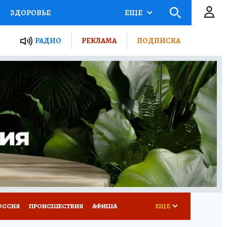
ЗДОРОВЬЕ
ЕЩЕ
ТЫ РОССИИ
РАДИО
РЕКЛАМА
ПОДПИСКА
КРЕТЫ
ПУТЕВОДИТЕЛЬ
 ЖЕЛЕЗА
ТУРИЗМ
Д ПОТРЕБИТЕЛЯ
ВСЕ О КП
ОССИЯ
ПРОИСШЕСТВИЯ
АФИША
ЕЩЕ