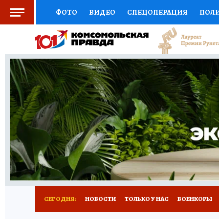
ФОТО
ВИДЕО
СПЕЦОПЕРАЦИЯ
ПОЛ
СОЦПОДДЕРЖКА
НАУКА
СПОРТ
КО
ВЫБОР ЭКСПЕРТОВ
ДОКТОР
ФИНАНС
КНИЖНАЯ ПОЛКА
ПРОГНОЗЫ НА СПОРТ
ПРЕСС-ЦЕНТР
НЕДВИЖИМОСТЬ
ТЕЛЕ
РАДИО КП
РЕКЛАМА
ТЕСТЫ
НОВОЕ 
СЕГОДНЯ:
НОВОСТИ
ТОЛЬКО У НАС
ВОЕНКОРЫ