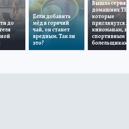
Вышла серия
домашних ТВ
Если добавить
которые
ти до
мёд в горячий
приглянутся 
теля
чай, он станет
киноманам, и
дной
вредным. Так ли
спортивным
и
это?
болельщикам