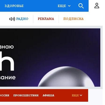
ЗДОРОВЬЕ
ЕЩЕ
ТЫ РОССИИ
РАДИО
РЕКЛАМА
ПОДПИСКА
КРЕТЫ
ПУТЕВОДИТЕЛЬ
 ЖЕЛЕЗА
ТУРИЗМ
Д ПОТРЕБИТЕЛЯ
ВСЕ О КП
ОССИЯ
ПРОИСШЕСТВИЯ
АФИША
ЕЩЕ