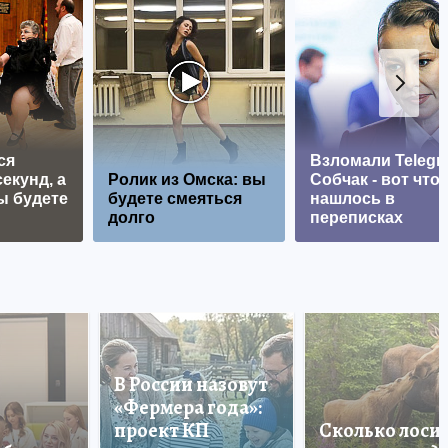
ся
Взломали Telegr
екунд, а
Ролик из Омска: вы
Собчак - вот что
ы будете
будете смеяться
нашлось в
долго
переписках
В России назовут
«Фермера года»:
проект КП
Сколько лоси