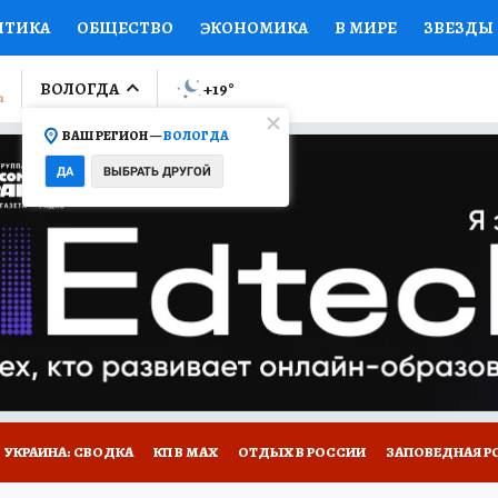
ИТИКА
ОБЩЕСТВО
ЭКОНОМИКА
В МИРЕ
ЗВЕЗДЫ
ЛУМНИСТЫ
ПРОИСШЕСТВИЯ
НАЦИОНАЛЬНЫЕ ПРОЕК
ВОЛОГДА
+19
°
ВАШ РЕГИОН —
ВОЛОГДА
Ы
ОТКРЫВАЕМ МИР
Я ЗНАЮ
СЕМЬЯ
ЖЕНСКИЕ СЕ
ДА
ВЫБРАТЬ ДРУГОЙ
ПРОМОКОДЫ
СЕРИАЛЫ
СПЕЦПРОЕКТЫ
ДЕФИЦИТ
ВИЗОР
КОЛЛЕКЦИИ
КОНКУРСЫ
РАБОТА У НАС
ГИ
НА САЙТЕ
УКРАИНА: СВОДКА
КП В МАХ
ОТДЫХ В РОССИИ
ЗАПОВЕДНАЯ Р