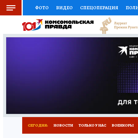
ФОТО
ВИДЕО
СПЕЦОПЕРАЦИЯ
ПОЛ
СОЦПОДДЕРЖКА
НАУКА
СПОРТ
КО
ВЫБОР ЭКСПЕРТОВ
ДОКТОР
ФИНАНС
КНИЖНАЯ ПОЛКА
ПРОГНОЗЫ НА СПОРТ
ПРЕСС-ЦЕНТР
НЕДВИЖИМОСТЬ
ТЕЛЕ
РАДИО КП
РЕКЛАМА
ТЕСТЫ
НОВОЕ 
СЕГОДНЯ:
НОВОСТИ
ТОЛЬКО У НАС
ВОЕНКОРЫ