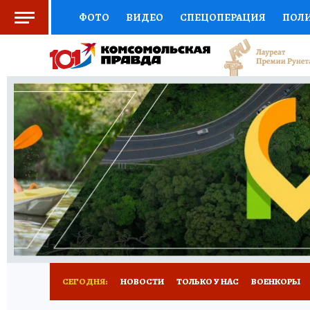
ФОТО
ВИДЕО
СПЕЦОПЕРАЦИЯ
ПОЛ
СОЦПОДДЕРЖКА
НАУКА
СПОРТ
КО
ВЫБОР ЭКСПЕРТОВ
ДОКТОР
ФИНАНС
КНИЖНАЯ ПОЛКА
ПРОГНОЗЫ НА СПОРТ
ПРЕСС-ЦЕНТР
НЕДВИЖИМОСТЬ
ТЕЛЕ
РАДИО КП
РЕКЛАМА
ТЕСТЫ
НОВОЕ 
СЕГОДНЯ:
НОВОСТИ
ТОЛЬКО У НАС
ВОЕНКОРЫ