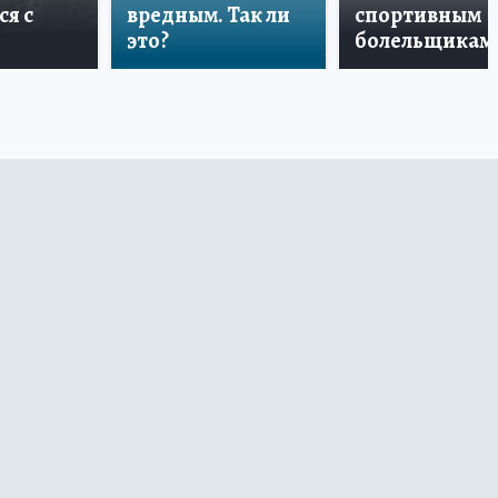
ся с
вредным. Так ли
спортивным
это?
болельщикам