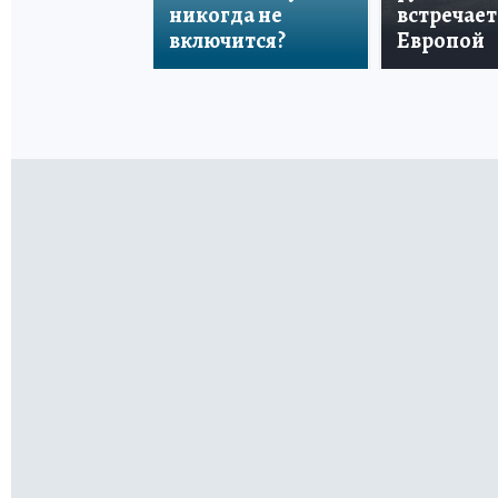
никогда не
встречает
включится?
Европой