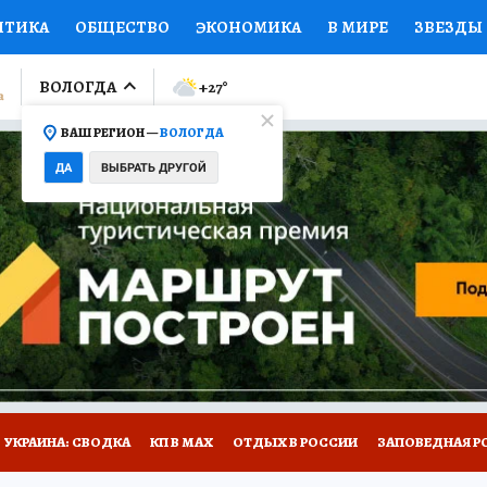
ИТИКА
ОБЩЕСТВО
ЭКОНОМИКА
В МИРЕ
ЗВЕЗДЫ
ЛУМНИСТЫ
ПРОИСШЕСТВИЯ
НАЦИОНАЛЬНЫЕ ПРОЕК
ВОЛОГДА
+27
°
ВАШ РЕГИОН —
ВОЛОГДА
Ы
ОТКРЫВАЕМ МИР
Я ЗНАЮ
СЕМЬЯ
ЖЕНСКИЕ СЕ
ДА
ВЫБРАТЬ ДРУГОЙ
ПРОМОКОДЫ
СЕРИАЛЫ
СПЕЦПРОЕКТЫ
ДЕФИЦИТ
ВИЗОР
КОЛЛЕКЦИИ
КОНКУРСЫ
РАБОТА У НАС
ГИ
НА САЙТЕ
УКРАИНА: СВОДКА
КП В МАХ
ОТДЫХ В РОССИИ
ЗАПОВЕДНАЯ Р