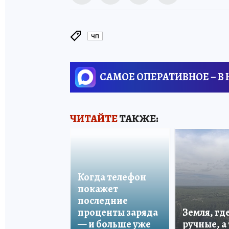
ЧП
САМОЕ ОПЕРАТИВНОЕ – В
ЧИТАЙТЕ
ТАКЖЕ:
Когда телефон
покажет
последние
проценты заряда
Земля, гд
— и больше уже
ручные, а