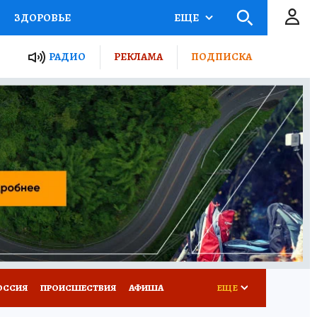
ЗДОРОВЬЕ
ЕЩЕ
ТЫ РОССИИ
РАДИО
РЕКЛАМА
ПОДПИСКА
КРЕТЫ
ПУТЕВОДИТЕЛЬ
 ЖЕЛЕЗА
ТУРИЗМ
Д ПОТРЕБИТЕЛЯ
ВСЕ О КП
ОССИЯ
ПРОИСШЕСТВИЯ
АФИША
ЕЩЕ