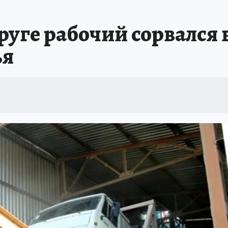
уге рабочий сорвался в
ья