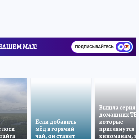
 НАШЕМ MAX!
ПОДПИСЫВАЙТЕСЬ
Вышла серия
домашних ТВ
Если добавить
которые
е лоси
мёд в горячий
приглянутся 
 тайга
чай, он станет
киноманам, и