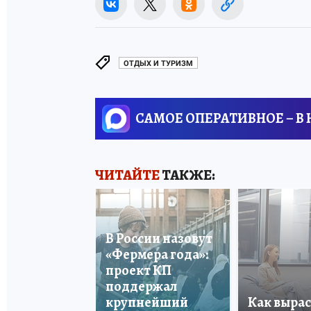
ОТДЫХ И ТУРИЗМ
САМОЕ ОПЕРАТИВНОЕ – В
ЧИТАЙТЕ
ТАКЖЕ:
В России назовут
«Фермера года»:
проект КП
поддержал
крупнейший
Как вырас