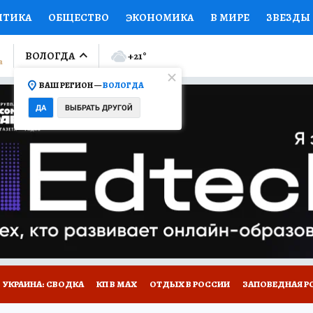
ИТИКА
ОБЩЕСТВО
ЭКОНОМИКА
В МИРЕ
ЗВЕЗДЫ
ЛУМНИСТЫ
ПРОИСШЕСТВИЯ
НАЦИОНАЛЬНЫЕ ПРОЕК
ВОЛОГДА
+21
°
ВАШ РЕГИОН —
ВОЛОГДА
Ы
ОТКРЫВАЕМ МИР
Я ЗНАЮ
СЕМЬЯ
ЖЕНСКИЕ СЕ
ДА
ВЫБРАТЬ ДРУГОЙ
ПРОМОКОДЫ
СЕРИАЛЫ
СПЕЦПРОЕКТЫ
ДЕФИЦИТ
ВИЗОР
КОЛЛЕКЦИИ
КОНКУРСЫ
РАБОТА У НАС
ГИ
НА САЙТЕ
УКРАИНА: СВОДКА
КП В МАХ
ОТДЫХ В РОССИИ
ЗАПОВЕДНАЯ Р