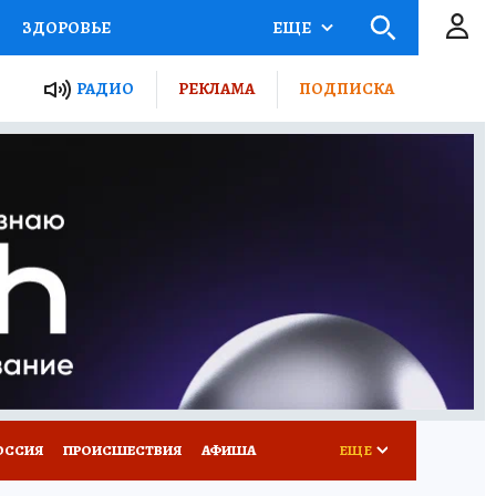
ЗДОРОВЬЕ
ЕЩЕ
ТЫ РОССИИ
РАДИО
РЕКЛАМА
ПОДПИСКА
КРЕТЫ
ПУТЕВОДИТЕЛЬ
 ЖЕЛЕЗА
ТУРИЗМ
Д ПОТРЕБИТЕЛЯ
ВСЕ О КП
ОССИЯ
ПРОИСШЕСТВИЯ
АФИША
ЕЩЕ