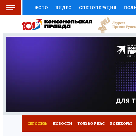
ФОТО
ВИДЕО
СПЕЦОПЕРАЦИЯ
ПОЛ
СОЦПОДДЕРЖКА
НАУКА
СПОРТ
КО
ВЫБОР ЭКСПЕРТОВ
ДОКТОР
ФИНАНС
КНИЖНАЯ ПОЛКА
ПРОГНОЗЫ НА СПОРТ
ПРЕСС-ЦЕНТР
НЕДВИЖИМОСТЬ
ТЕЛЕ
РАДИО КП
РЕКЛАМА
ТЕСТЫ
НОВОЕ 
СЕГОДНЯ:
НОВОСТИ
ТОЛЬКО У НАС
ВОЕНКОРЫ