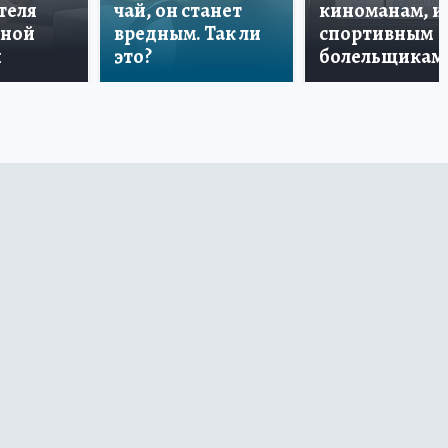
теля
чай, он станет
киноманам, и
дной
вредным. Так ли
спортивным
и
это?
болельщикам