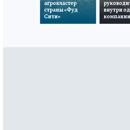
агрокластер
руководи
страны «Фуд
внутри о
Сити»
компани