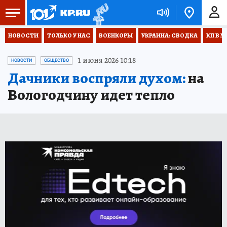
НОВОСТИ
ТОЛЬКО У НАС
ВОЕНКОРЫ
УКРАИНА: СВОДКА
КП В М
1 июня 2026 10:18
НОВОСТИ
ОБЩЕСТВО
Дачники воспряли духом:
на
Вологодчину идет тепло