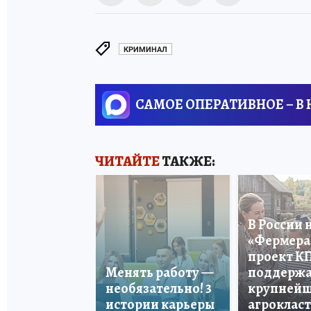
КРИМИНАЛ
САМОЕ ОПЕРАТИВНОЕ – В
ЧИТАЙТЕ
ТАКЖЕ:
В России 
«Фермера 
проект К
Менять работу —
поддерж
необязательно! 3
крупней
истории карьеры
агроклас