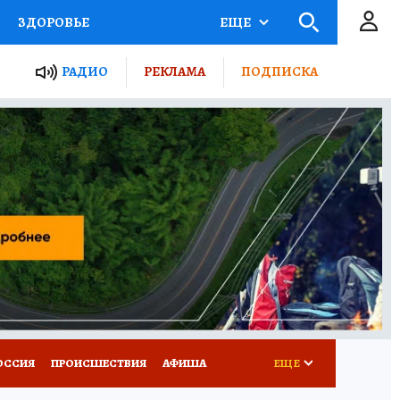
ЗДОРОВЬЕ
ЕЩЕ
ТЫ РОССИИ
РАДИО
РЕКЛАМА
ПОДПИСКА
КРЕТЫ
ПУТЕВОДИТЕЛЬ
 ЖЕЛЕЗА
ТУРИЗМ
Д ПОТРЕБИТЕЛЯ
ВСЕ О КП
ОССИЯ
ПРОИСШЕСТВИЯ
АФИША
ЕЩЕ