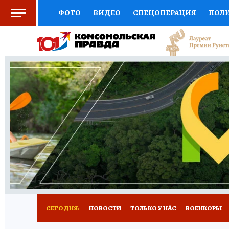
ФОТО
ВИДЕО
СПЕЦОПЕРАЦИЯ
ПОЛ
СОЦПОДДЕРЖКА
НАУКА
СПОРТ
КО
ВЫБОР ЭКСПЕРТОВ
ДОКТОР
ФИНАНС
КНИЖНАЯ ПОЛКА
ПРОГНОЗЫ НА СПОРТ
ПРЕСС-ЦЕНТР
НЕДВИЖИМОСТЬ
ТЕЛЕ
РАДИО КП
РЕКЛАМА
ТЕСТЫ
НОВОЕ 
СЕГОДНЯ:
НОВОСТИ
ТОЛЬКО У НАС
ВОЕНКОРЫ