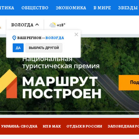
ИТИКА
ОБЩЕСТВО
ЭКОНОМИКА
В МИРЕ
ЗВЕЗДЫ
ЛУМНИСТЫ
ПРОИСШЕСТВИЯ
НАЦИОНАЛЬНЫЕ ПРОЕК
ВОЛОГДА
+18
°
ВАШ РЕГИОН —
ВОЛОГДА
Ы
ОТКРЫВАЕМ МИР
Я ЗНАЮ
СЕМЬЯ
ЖЕНСКИЕ СЕ
ДА
ВЫБРАТЬ ДРУГОЙ
ПРОМОКОДЫ
СЕРИАЛЫ
СПЕЦПРОЕКТЫ
ДЕФИЦИТ
ВИЗОР
КОЛЛЕКЦИИ
КОНКУРСЫ
РАБОТА У НАС
ГИ
НА САЙТЕ
УКРАИНА: СВОДКА
КП В МАХ
ОТДЫХ В РОССИИ
ЗАПОВЕДНАЯ Р