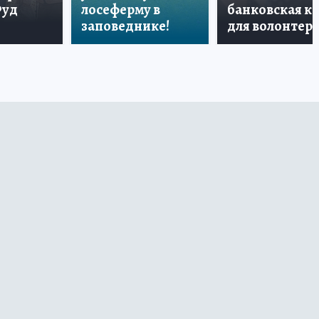
Фуд
лосеферму в
банковская к
заповеднике!
для волонтер