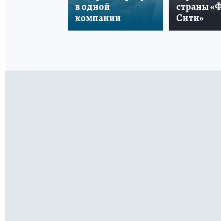
в одной
страны «
компании
Сити»