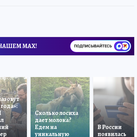
 НАШЕМ MAX!
ПОДПИСЫВАЙТЕСЬ
назовут
года»:
П
Сколько лосиха
ал
дает молока?
ший
Едем на
В России
тер
уникальную
появилась