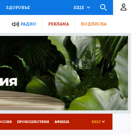
ЗДОРОВЬЕ
ЕЩЕ
ТЫ РОССИИ
РАДИО
РЕКЛАМА
ПОДПИСКА
КРЕТЫ
ПУТЕВОДИТЕЛЬ
 ЖЕЛЕЗА
ТУРИЗМ
Д ПОТРЕБИТЕЛЯ
ВСЕ О КП
ОССИЯ
ПРОИСШЕСТВИЯ
АФИША
ЕЩЕ