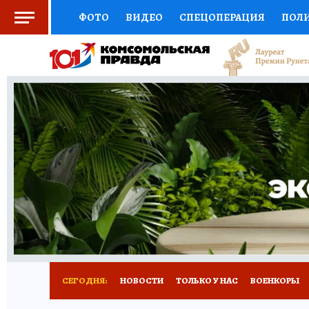
ФОТО
ВИДЕО
СПЕЦОПЕРАЦИЯ
ПОЛ
СОЦПОДДЕРЖКА
НАУКА
СПОРТ
КО
ВЫБОР ЭКСПЕРТОВ
ДОКТОР
ФИНАНС
КНИЖНАЯ ПОЛКА
ПРОГНОЗЫ НА СПОРТ
ПРЕСС-ЦЕНТР
НЕДВИЖИМОСТЬ
ТЕЛЕ
РАДИО КП
РЕКЛАМА
ТЕСТЫ
НОВОЕ 
СЕГОДНЯ:
НОВОСТИ
ТОЛЬКО У НАС
ВОЕНКОРЫ