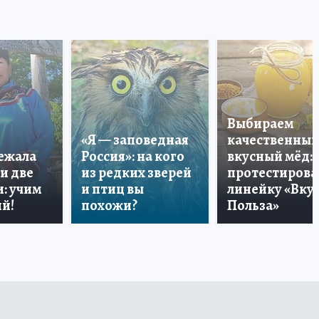
Выбираем
«Я — заповедная
качественный
лежала
Россия»: на кого
вкусный мёд:
и две
из редких зверей
протестирова
: учим
и птиц вы
линейку «Вкус
й!
похожи?
Польза»