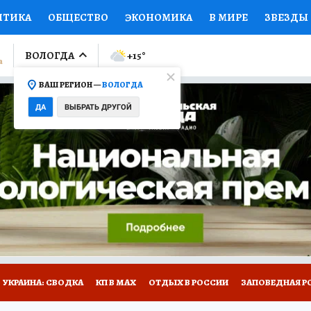
ИТИКА
ОБЩЕСТВО
ЭКОНОМИКА
В МИРЕ
ЗВЕЗДЫ
ЛУМНИСТЫ
ПРОИСШЕСТВИЯ
НАЦИОНАЛЬНЫЕ ПРОЕК
ВОЛОГДА
+15
°
ВАШ РЕГИОН —
ВОЛОГДА
Ы
ОТКРЫВАЕМ МИР
Я ЗНАЮ
СЕМЬЯ
ЖЕНСКИЕ СЕ
ДА
ВЫБРАТЬ ДРУГОЙ
ПРОМОКОДЫ
СЕРИАЛЫ
СПЕЦПРОЕКТЫ
ДЕФИЦИТ
ВИЗОР
КОЛЛЕКЦИИ
КОНКУРСЫ
РАБОТА У НАС
ГИ
НА САЙТЕ
УКРАИНА: СВОДКА
КП В МАХ
ОТДЫХ В РОССИИ
ЗАПОВЕДНАЯ Р