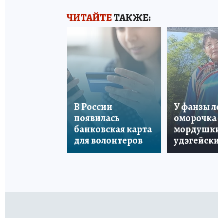
ЧИТАЙТЕ
ТАКЖЕ:
В России
У фанзы 
появилась
оморочка 
банковская карта
мордушки
для волонтеров
удэгейски