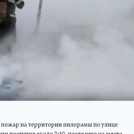
л пожар на территории пилорамы по улице
ии поступил около 7:30, после чего на место