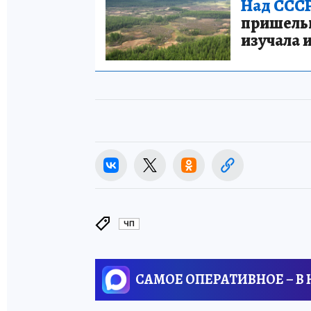
Над СССР
пришельце
изучала 
ЧП
САМОЕ ОПЕРАТИВНОЕ – В