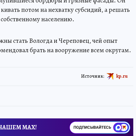
блупившиеся бордюры и грязные фасады. Он
кивать потом на нехватку субсидий, а решать
к собственному населению.
ны стать Вологда и Череповец, чей опыт
омендовал брать на вооружение всем округам.
Источник:
kp.ru
 НАШЕМ MAX!
ПОДПИСЫВАЙТЕСЬ