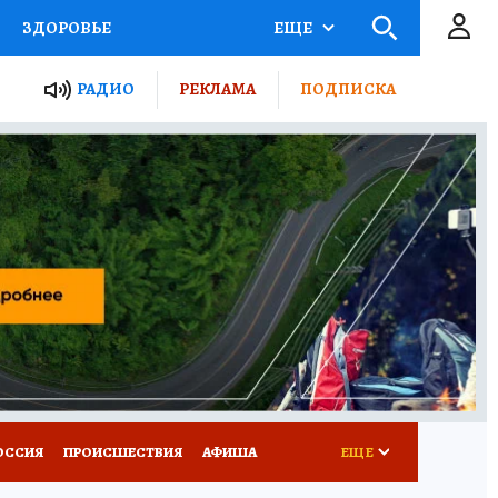
ЗДОРОВЬЕ
ЕЩЕ
ТЫ РОССИИ
РАДИО
РЕКЛАМА
ПОДПИСКА
КРЕТЫ
ПУТЕВОДИТЕЛЬ
 ЖЕЛЕЗА
ТУРИЗМ
Д ПОТРЕБИТЕЛЯ
ВСЕ О КП
ОССИЯ
ПРОИСШЕСТВИЯ
АФИША
ЕЩЕ