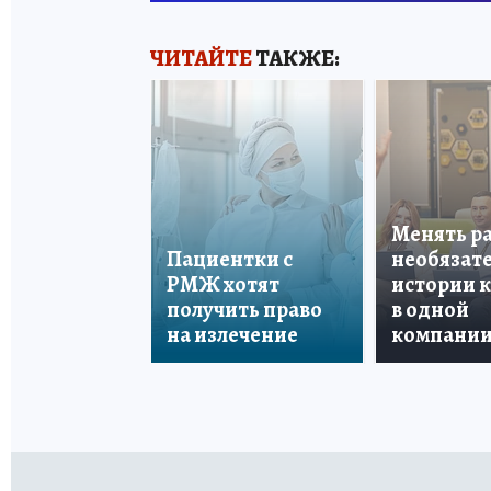
ЧИТАЙТЕ
ТАКЖЕ:
Менять р
Пациентки с
необязате
РМЖ хотят
истории 
получить право
в одной
на излечение
компани