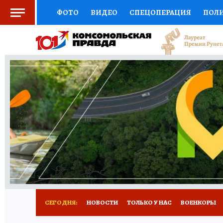
ФОТО
ВИДЕО
СПЕЦОПЕРАЦИЯ
ПОЛ
СОЦПОДДЕРЖКА
НАУКА
СПОРТ
КО
ВЫБОР ЭКСПЕРТОВ
ДОКТОР
ФИНАНС
КНИЖНАЯ ПОЛКА
ПРОГНОЗЫ НА СПОРТ
ПРЕСС-ЦЕНТР
НЕДВИЖИМОСТЬ
ТЕЛЕ
РАДИО КП
РЕКЛАМА
ТЕСТЫ
НОВОЕ 
СЕГОДНЯ:
НОВОСТИ
ТОЛЬКО У НАС
ВОЕНКОРЫ