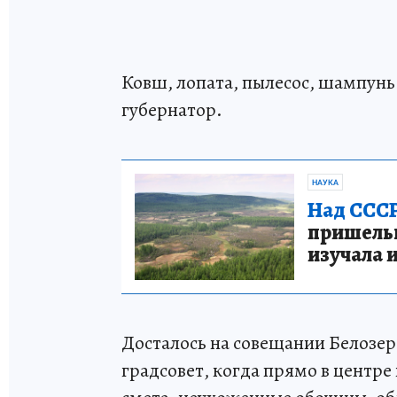
Ковш, лопата, пылесос, шампунь
губернатор.
НАУКА
Над СССР
пришельце
изучала 
Досталось на совещании Белозе
градсовет, когда прямо в центре