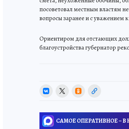
смета, неухоженные обочины, о
посоветовал местным властям не 
вопросы заранее и с уважением 
Ориентиром для отстающих долж
благоустройства губернатор рек
САМОЕ ОПЕРАТИВНОЕ – В