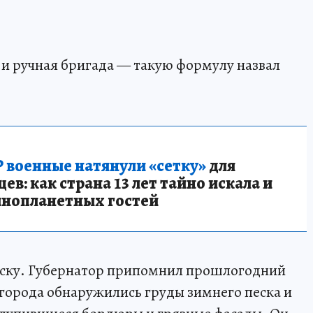
 и ручная бригада — такую формулу назвал
 военные натянули «сетку»
для
в: как страна 13 лет тайно искала и
инопланетных гостей
рску. Губернатор припомнил прошлогодний
 города обнаружились груды зимнего песка и