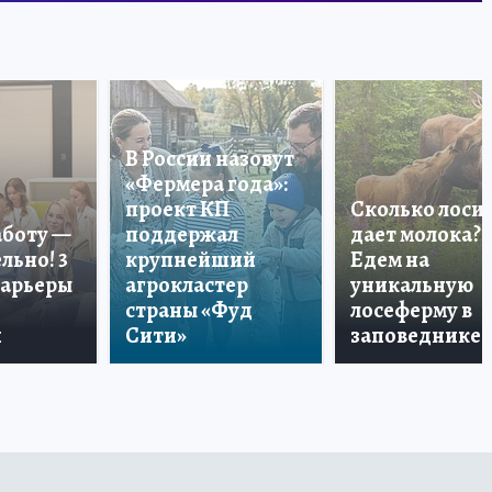
В России назовут
«Фермера года»:
проект КП
Сколько лоси
аботу —
поддержал
дает молока?
льно! 3
крупнейший
Едем на
карьеры
агрокластер
уникальную
страны «Фуд
лосеферму в
и
Сити»
заповеднике!