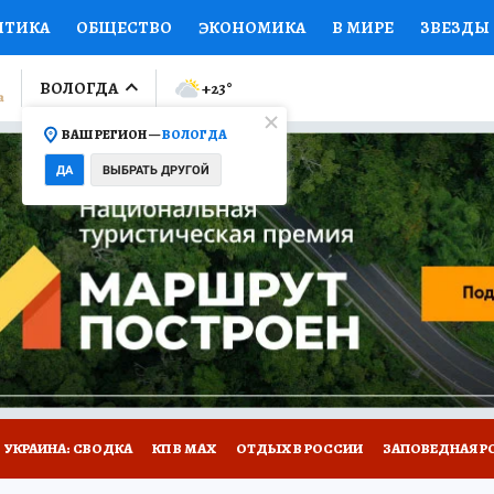
ИТИКА
ОБЩЕСТВО
ЭКОНОМИКА
В МИРЕ
ЗВЕЗДЫ
ЛУМНИСТЫ
ПРОИСШЕСТВИЯ
НАЦИОНАЛЬНЫЕ ПРОЕК
ВОЛОГДА
+23
°
ВАШ РЕГИОН —
ВОЛОГДА
Ы
ОТКРЫВАЕМ МИР
Я ЗНАЮ
СЕМЬЯ
ЖЕНСКИЕ СЕ
ДА
ВЫБРАТЬ ДРУГОЙ
ПРОМОКОДЫ
СЕРИАЛЫ
СПЕЦПРОЕКТЫ
ДЕФИЦИТ
ВИЗОР
КОЛЛЕКЦИИ
КОНКУРСЫ
РАБОТА У НАС
ГИ
НА САЙТЕ
УКРАИНА: СВОДКА
КП В МАХ
ОТДЫХ В РОССИИ
ЗАПОВЕДНАЯ Р