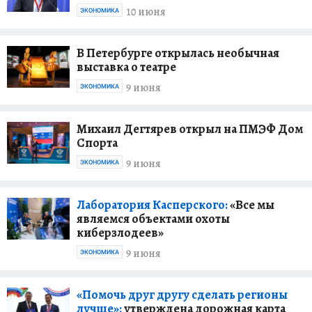
10 июня
ЭКОНОМИКА
В Петербурге открылась необычная
выставка о театре
9 июня
ЭКОНОМИКА
Михаил Дегтярев открыл на ПМЭФ Дом
Спорта
9 июня
ЭКОНОМИКА
Лаборатория Касперского:
«Все мы
являемся объектами охоты
киберзлодеев»
9 июня
ЭКОНОМИКА
«Помочь друг другу сделать регионы
лучше»:
утверждена дорожная карта