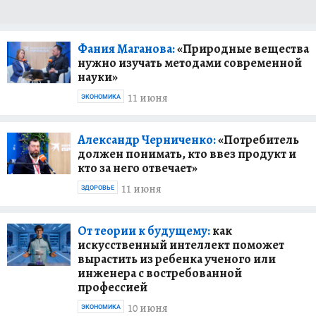
Фания Маганова:
«Природные вещества
нужно изучать методами современной
науки»
11 июня
ЭКОНОМИКА
Александр Черниченко:
«Потребитель
должен понимать, кто ввез продукт и
кто за него отвечает»
11 июня
ЗДОРОВЬЕ
От теории к будущему:
как
искусственный интеллект поможет
вырастить из ребенка ученого или
инженера с востребованной
профессией
10 июня
ЭКОНОМИКА