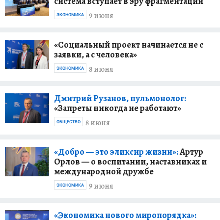
система вступает в эру фрагментации
9 июня
ЭКОНОМИКА
«Социальный проект начинается не с
заявки, а с человека»
8 июня
ЭКОНОМИКА
Дмитрий Рузанов, пульмонолог:
«Запреты никогда не работают»
8 июня
ОБЩЕСТВО
«Добро — это эликсир жизни»:
Артур
Орлов — о воспитании, наставниках и
международной дружбе
9 июня
ЭКОНОМИКА
«Экономика нового миропорядка»: