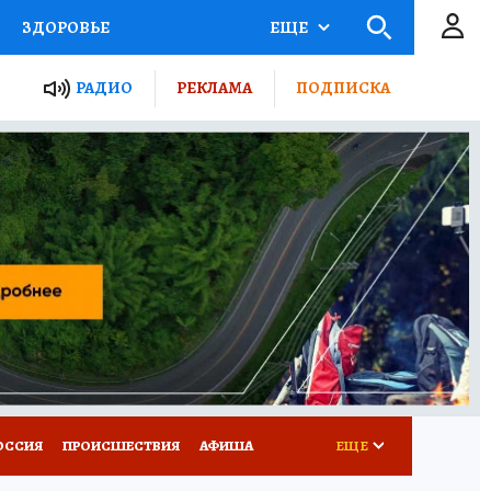
ЗДОРОВЬЕ
ЕЩЕ
ТЫ РОССИИ
РАДИО
РЕКЛАМА
ПОДПИСКА
КРЕТЫ
ПУТЕВОДИТЕЛЬ
 ЖЕЛЕЗА
ТУРИЗМ
Д ПОТРЕБИТЕЛЯ
ВСЕ О КП
ОССИЯ
ПРОИСШЕСТВИЯ
АФИША
ЕЩЕ