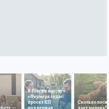
В России назовут
«Фермера года»:
проект КП
Сколько лоси
аботу —
поддержал
дает молока?