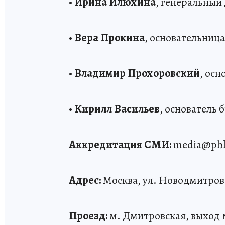
•
Ирина Илюхина
, генеральны
•
Вера Прокина
, основательница
•
Владимир Прохоровский
, осн
•
Кирилл Васильев
, основатель
Аккредитация СМИ:
media@phkp.
Адрес:
Москва, ул. Новодмитровс
Проезд:
м. Дмитровская, выход 