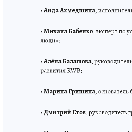
•
Аида Ахмедшина
, исполнител
•
Михаил Бабенко
, эксперт по 
люди»;
•
Алёна Балашова
, руководител
развития RWB;
•
Марина Гришина
, основатель
•
Дмитрий Етов
, руководитель 