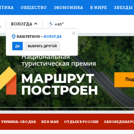
ИТИКА
ОБЩЕСТВО
ЭКОНОМИКА
В МИРЕ
ЗВЕЗДЫ
ЛУМНИСТЫ
ПРОИСШЕСТВИЯ
НАЦИОНАЛЬНЫЕ ПРОЕК
ВОЛОГДА
+20
°
ВАШ РЕГИОН —
ВОЛОГДА
Ы
ОТКРЫВАЕМ МИР
Я ЗНАЮ
СЕМЬЯ
ЖЕНСКИЕ СЕ
ДА
ВЫБРАТЬ ДРУГОЙ
ПРОМОКОДЫ
СЕРИАЛЫ
СПЕЦПРОЕКТЫ
ДЕФИЦИТ
ВИЗОР
КОЛЛЕКЦИИ
КОНКУРСЫ
РАБОТА У НАС
ГИ
НА САЙТЕ
УКРАИНА: СВОДКА
КП В МАХ
ОТДЫХ В РОССИИ
ЗАПОВЕДНАЯ Р