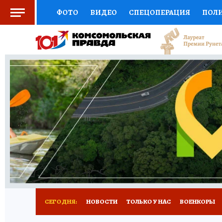
ФОТО
ВИДЕО
СПЕЦОПЕРАЦИЯ
ПОЛ
СОЦПОДДЕРЖКА
НАУКА
СПОРТ
КО
ВЫБОР ЭКСПЕРТОВ
ДОКТОР
ФИНАНС
КНИЖНАЯ ПОЛКА
ПРОГНОЗЫ НА СПОРТ
ПРЕСС-ЦЕНТР
НЕДВИЖИМОСТЬ
ТЕЛЕ
РАДИО КП
РЕКЛАМА
ТЕСТЫ
НОВОЕ 
СЕГОДНЯ:
НОВОСТИ
ТОЛЬКО У НАС
ВОЕНКОРЫ