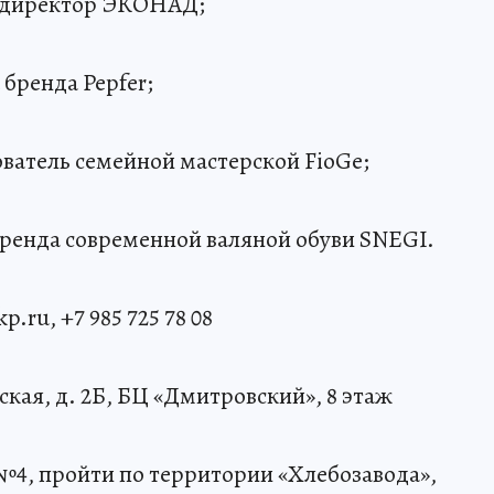
й директор ЭКОНАД;
 бренда Pepfer;
ователь семейной мастерской FioGe;
 бренда современной валяной обуви SNEGI.
ru, +7 985 725 78 08
кая, д. 2Б, БЦ «Дмитровский», 8 этаж
№4, пройти по территории «Хлебозавода»,